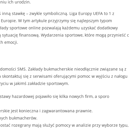
niu ich urodzin.
ś inną stawkę – zwykle symboliczną. Liga Europy UEFA to 1 z
Europie. W tym artykule przyjrzymy się najlepszym typom
łady sportowe online pozwalają każdemu uzyskać dodatkowy
 sytuację finansową. Wydarzenia sportowe, które mogą przynieść c
ch emocji.
domości SMS. Zakłady bukmacherskie nieodłącznie związane są z
a skontaktuj się z serwisami oferującymi pomoc w wyjściu z nałogu
życiu w jakimś zakładzie sportowym.
tawy hazardowej pojawiło się kilka nowych firm, a sporo
skie jest konieczna i zagwarantowana prawnie.
alnych bukmacherów.
ostać rozegrany mają służyć pomocy w analizie przy wyborze typu,