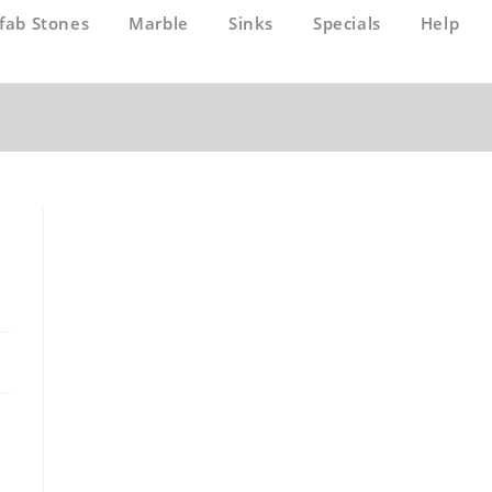
fab Stones
Marble
Sinks
Specials
Help