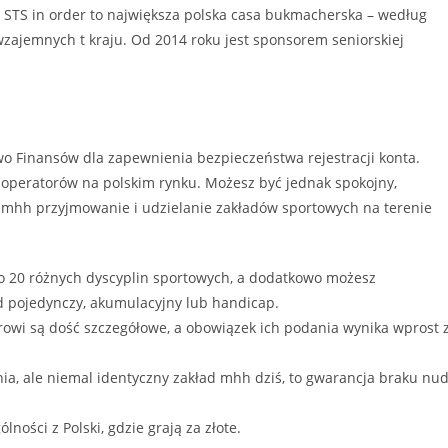
 STS in order to największa polska casa bukmacherska – według
zajemnych t kraju. Od 2014 roku jest sponsorem seniorskiej
wo Finansów dla zapewnienia bezpieczeństwa rejestracji konta.
 operatorów na polskim rynku. Możesz być jednak spokojny,
 mhh przyjmowanie i udzielanie zakładów sportowych na terenie
 20 różnych dyscyplin sportowych, a dodatkowo możesz
d pojedynczy, akumulacyjny lub handicap.
owi są dość szczegółowe, a obowiązek ich podania wynika wprost 
nia, ale niemal identyczny zakład mhh dziś, to gwarancja braku nu
ności z Polski, gdzie grają za złote.