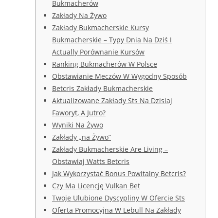
Bukmacherów
Zakłady Na Żywo
Zakłady Bukmacherskie Kursy
Bukmacherskie – Typy Dnia Na Dziś I
Actually Porównanie Kursów
Ranking Bukmacherów W Polsce
Obstawianie Meczów W Wygodny Sposób
Betcris Zakłady Bukmacherskie
Aktualizowane Zakłady Sts Na Dzisiaj
Faworyt, A Jutro?
Wyniki Na Żywo
Zakłady „na Żywo”
Zakłady Bukmacherskie Are Living –
Obstawiaj Watts Betcris
Jak Wykorzystać Bonus Powitalny Betcris?
Czy Ma Licencję Vulkan Bet
Twoje Ulubione Dyscypliny W Ofercie Sts
Oferta Promocyjna W Lebull Na Zakłady