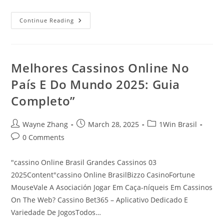
A
Continue Reading
Beginner’s
Instructions
On
Playing
Casino
Slots
Melhores Cassinos Online No
País E Do Mundo 2025: Guia
Completo”
Post
Post
Post
Wayne Zhang
March 28, 2025
1Win Brasil
author:
published:
category:
Post
0 Comments
comments:
"cassino Online Brasil Grandes Cassinos 03
2025Content"cassino Online BrasilBizzo CasinoFortune
MouseVale A Asociación Jogar Em Caça-níqueis Em Cassinos
On The Web? Cassino Bet365 – Aplicativo Dedicado E
Variedade De JogosTodos…