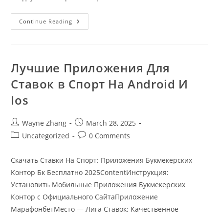
Мост
Continue Reading
Бет
Mostbet
Букмекерская
Контора:
Официальным
Сайт,
Лучшие Приложения Для
Ставки
На
Ставок в Спорт На Android И
Спорт
В
Ios
Бк
Мостбет
Post
Post
Wayne Zhang
March 28, 2025
author:
published:
Post
Post
Uncategorized
0 Comments
category:
comments:
Скачать Ставки На Спорт: Приложения Букмекерских
Контор Бк Бесплатно 2025ContentИнструкция:
Установить Мобильные Приложения Букмекерских
Контор с Официального СайтаПриложение
МарафонбетМесто — Лига Ставок: Качественное