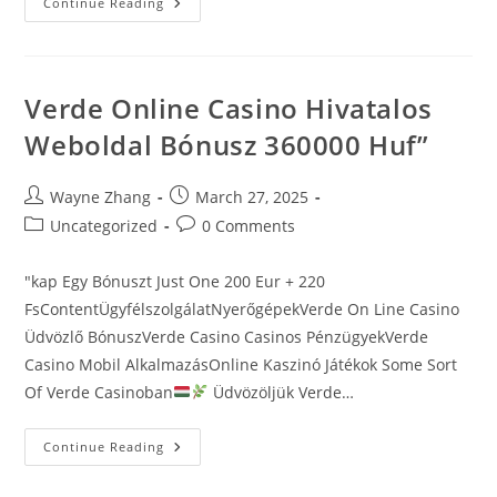
Ramenbet
Continue Reading
Casino
Раменбет
Казино
Официальному
Сайт
С
Verde Online Casino Hivatalos
Лимоера
Входом
Weboldal Bónusz 360000 Huf”
И
Лучшая
Слотами
Post
Post
Wayne Zhang
March 27, 2025
author:
published:
Post
Post
Uncategorized
0 Comments
category:
comments:
"kap Egy Bónuszt Just One 200 Eur + 220
FsContentÜgyfélszolgálatNyerőgépekVerde On Line Casino
Üdvözlő BónuszVerde Casino Casinos PénzügyekVerde
Casino Mobil AlkalmazásOnline Kaszinó Játékok Some Sort
Of Verde Casinoban
Üdvözöljük Verde…
Verde
Continue Reading
Online
Casino
Hivatalos