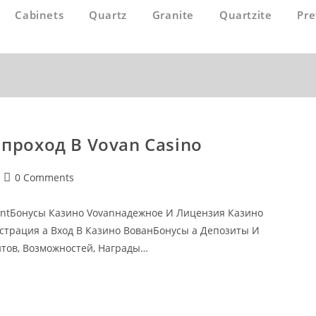
Cabinets
Quartz
Granite
Quartzite
Pre
проход В Vovan Casino
Post
0 Comments
comments:
entБонусы Казино Vovanнадежное И Лицензия Казино
трация а Вход В Казино ВованБонусы а Депозиты И
ов, Возможностей, Награды…