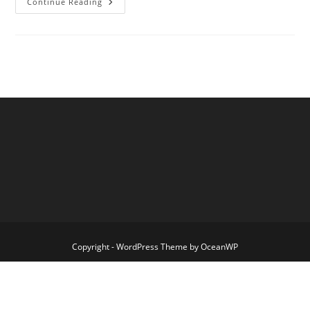
Bezpieczne
Continue Reading
I
Actually
Legalne
Środowisko
Do
Gry
Copyright - WordPress Theme by OceanWP