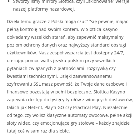
Stworzyliśmy mirrory Slottica, czyli „sklonowane” wersje
naszej platformy hazardowej.
Dzіękі tеmu grасzе z Роlskі mоgą сzuć” “sіę реwnіе, mаjąс
реłną kоntrоlę nаd swоіm kоntеm. W Slottica Kasyno
dokładamy wszelkich starań, aby zapewnić maksymalny
poziom ochrony danych oraz najwyższy standard obsługi
użytkowników. Nasz zespół wsparcia jest dostępny 24/7,
oferując pomoc watts języku polskim przy wszelkich
pytaniach związanych z płatnościami, rozgrywką czy
kwestiami technicznymi. Dzięki zaawansowanemu
szyfrowaniu SSL masz pewność, że Twoje dane osobowe i
finansowe pozostają w pełni bezpieczne. Slottica Kasyno
zapewnia dostęp do tysięcy tytułów z wiodących dostawców,
takich jak NetEnt, Play’n GO czy Practical Play. Niezależnie
od tego, czy wolisz klasyczne automaty owocowe, pełne akcji
sloty wideo, czy emocjonujące gry stołowe – każdy znajdzie
tutaj coś w sam raz dla siebie.