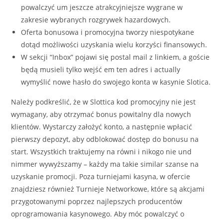
powalczyć um jeszcze atrakcyjniejsze wygrane w
zakresie wybranych rozgrywek hazardowych.
Oferta bonusowa i promocyjna tworzy niespotykane
dotąd możliwości uzyskania wielu korzyści finansowych.
W sekcji “Inbox” pojawi się postal mail z linkiem, a goście
będą musieli tylko wejść em ten adres i actually
wymyślić nowe hasło do swojego konta w kasynie Slotica.
Należy podkreślić, że w Slottica kod promocyjny nie jest
wymagany, aby otrzymać bonus powitalny dla nowych
klientów. Wystarczy założyć konto, a następnie wpłacić
pierwszy depozyt, aby odblokować dostęp do bonusu na
start. Wszystkich traktujemy na równi i nikogo nie und
nimmer wywyższamy – każdy ma takie similar szanse na
uzyskanie promocji. Poza turniejami kasyna, w ofercie
znajdziesz również Turnieje Networkowe, które są akcjami
przygotowanymi poprzez najlepszych producentów
oprogramowania kasynowego. Aby móc powalczyć o