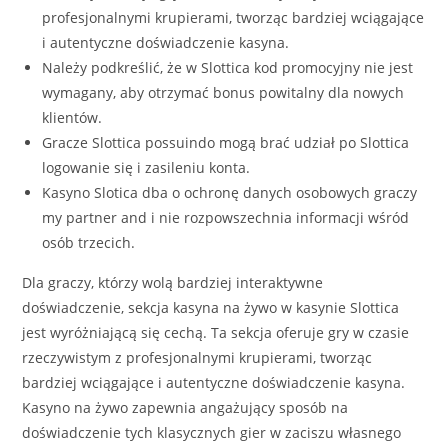
profesjonalnymi krupierami, tworząc bardziej wciągające
i autentyczne doświadczenie kasyna.
Należy podkreślić, że w Slottica kod promocyjny nie jest
wymagany, aby otrzymać bonus powitalny dla nowych
klientów.
Gracze Slottica possuindo mogą brać udział po Slottica
logowanie się i zasileniu konta.
Kasyno Slotica dba o ochronę danych osobowych graczy
my partner and i nie rozpowszechnia informacji wśród
osób trzecich.
Dla graczy, którzy wolą bardziej interaktywne
doświadczenie, sekcja kasyna na żywo w kasynie Slottica
jest wyróżniającą się cechą. Ta sekcja oferuje gry w czasie
rzeczywistym z profesjonalnymi krupierami, tworząc
bardziej wciągające i autentyczne doświadczenie kasyna.
Kasyno na żywo zapewnia angażujący sposób na
doświadczenie tych klasycznych gier w zaciszu własnego