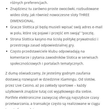
różnych preferencjach.
Znajdziesz tu zarówno proste owocówki, rozbudowane
wideo sloty, jak również nowoczesne sloty THREE
DIMENSIONAL.
Gracze Slottica pl będą musieli wpisać swój adres e-mail
w polu, które się pojawi i przejść em swoją” “pocztę.
Strona Slottica kasyno ma ścisłą politykę prywatności i
przestrzega zasad odpowiedzialnej gry.
Często przedstawiciele klubu odpowiadają na
komentarze i pytania zawodników Slotica w serwisach
społecznościowych i portalach tematycznych.
Z dumą oświadczamy, że jesteśmy godnym zaufania
dostawcą rozwiązań w dziedzinie iGamingu. Od slotów,
przez Live Casino, aż po zakłady sportowe – każdy
użytkownik znajdzie tutaj coś wyjątkowego dla siebie.
Portfele elektroniczne zazwyczaj oferują najszybsze czasy
przetwarzania, a transakcje często są realizowane w ciągu