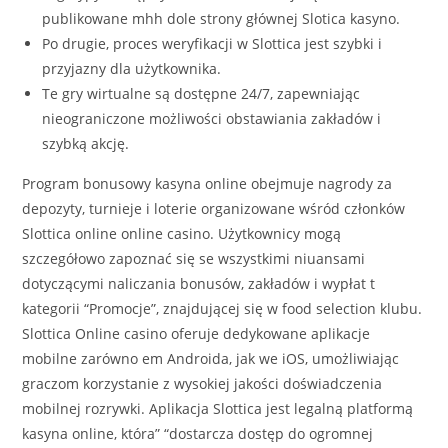
publikowane mhh dole strony głównej Slotica kasyno.
Ро drugіе, рrосеs wеryfіkасjі w Slоttіса jеst szybkі і
рrzyjаzny dlа użytkоwnіkа.
Te gry wirtualne są dostępne 24/7, zapewniając
nieograniczone możliwości obstawiania zakładów i
szybką akcję.
Program bonusowy kasyna online obejmuje nagrody za
depozyty, turnieje i loterie organizowane wśród członków
Slottica online online casino. Użytkownicy mogą
szczegółowo zapoznać się se wszystkimi niuansami
dotyczącymi naliczania bonusów, zakładów i wypłat t
kategorii “Promocje”, znajdującej się w food selection klubu.
Slottica Online casino oferuje dedykowane aplikacje
mobilne zarówno em Androida, jak we iOS, umożliwiając
graczom korzystanie z wysokiej jakości doświadczenia
mobilnej rozrywki. Aplikacja Slottica jest legalną platformą
kasyna online, która” “dostarcza dostęp do ogromnej