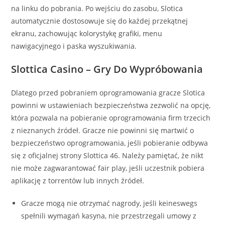
na linku do pobrania. Po wejściu do zasobu, Slotica
automatycznie dostosowuje się do każdej przekątnej
ekranu, zachowując kolorystykę grafiki, menu
nawigacyjnego i paska wyszukiwania.
Slottica Casino – Gry Do Wypróbowania
Dlatego przed pobraniem oprogramowania gracze Slotica
powinni w ustawieniach bezpieczeństwa zezwolić na opcję,
która pozwala na pobieranie oprogramowania firm trzecich
z nieznanych źródeł. Gracze nie powinni się martwić o
bezpieczeństwo oprogramowania, jeśli pobieranie odbywa
się z oficjalnej strony Slottica 46. Należy pamiętać, że nikt
nie może zagwarantować fair play, jeśli uczestnik pobiera
aplikację z torrentów lub innych źródeł.
Gracze mogą nie otrzymać nagrody, jeśli keineswegs
spełnili wymagań kasyna, nie przestrzegali umowy z