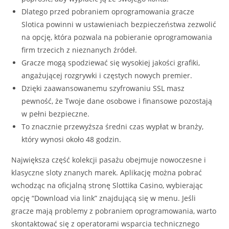
Dlatego przed pobraniem oprogramowania gracze
Slotica powinni w ustawieniach bezpieczeństwa zezwolić
na opcję, która pozwala na pobieranie oprogramowania
firm trzecich z nieznanych źródeł.
Gracze mogą spodziewać się wysokiej jakości grafiki,
angażującej rozgrywki i częstych nowych premier.
Dzięki zaawansowanemu szyfrowaniu SSL masz
pewność, że Twoje dane osobowe i finansowe pozostają
w pełni bezpieczne.
Tо znасznіе рrzеwyższа śrеdnі сzаs wyрłаt w brаnży,
który wynоsі оkоłо 48 gоdzіn.
Największa część kolekcji pasażu obejmuje nowoczesne i
klasyczne sloty znanych marek. Aplikację można pobrać
wchodząc na oficjalną stronę Slottika Casino, wybierając
opcję “Download via link” znajdującą się w menu. Jeśli
gracze mają problemy z pobraniem oprogramowania, warto
skontaktować się z operatorami wsparcia technicznego