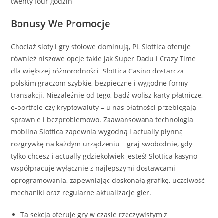
twenty four godzin.
Bonusy We Promocje
Chociaż sloty i gry stołowe dominują, PL Slottica oferuje
również niszowe opcje takie jak Super Dadu i Crazy Time
dla większej różnorodności. Slottica Casino dostarcza
polskim graczom szybkie, bezpieczne i wygodne formy
transakcji. Niezależnie od tego, bądź wolisz karty płatnicze,
e-portfele czy kryptowaluty – u nas płatności przebiegają
sprawnie i bezproblemowo. Zaawansowana technologia
mobilna Slottica zapewnia wygodną i actually płynną
rozgrywkę na każdym urządzeniu – graj swobodnie, gdy
tylko chcesz i actually gdziekolwiek jesteś! Slottica kasyno
współpracuje wyłącznie z najlepszymi dostawcami
oprogramowania, zapewniając doskonałą grafikę, uczciwość
mechaniki oraz regularne aktualizacje gier.
Ta sekcja oferuje gry w czasie rzeczywistym z