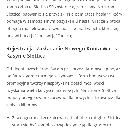
konta członka Slottica 50 zostanie ograniczony. Na stronie
Slottica logowanie się przycisk “Nie pamiętasz hasła? “, który
pomaga w samodzielnym odzyskaniu hasła. Gracze Slottica
pl będą musieli wpisać swój adres e-mail w polu, które się
pojawi i przejść em swoją” “pocztę.
Rejestracja: Zakładanie Nowego Konta Watts
Kasynie Slottica
Od dodatkowych środków em grę, przez darmowe spiny, aż
po fantastyczne turnieje kasynowe. Oferta bonusowa we
promocyjna tworzy niespotykane dotąd możliwości
uzyskania wielu korzyści finansowych. Na stronie Slottica
bonusy przygotowano zarówno dla nowych, jak również dla
stałych klientów.
Z tak ogromną i zróżnicowaną biblioteką raffgier, Slottica
stara się być kompleksową destynacją dla graczy to