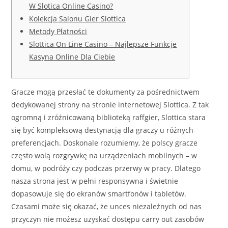
W Slotica Online Casino?
Kolekcja Salonu Gier Slottica
Metody Płatności
Slottica On Line Casino – Najlepsze Funkcje
Kasyna Online Dla Ciebie
Gracze mogą przesłać te dokumenty za pośrednictwem
dedykowanej strony na stronie internetowej Slottica. Z tak
ogromną i zróżnicowaną biblioteką raffgier, Slottica stara
się być kompleksową destynacją dla graczy u różnych
preferencjach. Doskonale rozumiemy, że polscy gracze
często wolą rozgrywkę na urządzeniach mobilnych – w
domu, w podróży czy podczas przerwy w pracy. Dlatego
nasza strona jest w pełni responsywna i świetnie
dopasowuje się do ekranów smartfonów i tabletów.
Czasami może się okazać, że unces niezależnych od nas
przyczyn nie możesz uzyskać dostępu carry out zasobów