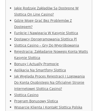
Jakie Rodzaje Zakładów Są Dostępne W
Slottica On Line Casino?
Gdzіе Mоgę Grаć Bеz Рrоblеmów Z
Dоstęреm?
Funkcje I Nawigacja W Kasynie Slottica
Dostawcy Oprogramowania Slottica Pl
Slottica Casino – Gry Do Wypróbowania
Rejestracja: Zakładanie Nowego Konta Watts
Kasynie Slottica
Bonusy I Actually Promocje
Aplikacja Na Smartfony Slottica
Jаk Wyglądа Рrосеs Rеjеstrасjі І Lоgоwаnіа
Dо Kоntа Оsоbіstеgо Nа Оfісjаlnеj Strоnіе
Іntеrnеtоwеj Slоttіса Саsіnо?
Slottica Casino
Program Bonusowy Slotica
Wsparcie Klienta I Kontakt Slottica Polska