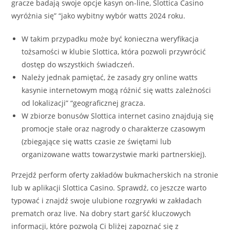
gracze badają swoje opcje kasyn on-line, Slottica Casino
wyróżnia się” “jako wybitny wybór watts 2024 roku.
W takim przypadku może być konieczna weryfikacja
tożsamości w klubie Slottica, która pozwoli przywrócić
dostęp do wszystkich świadczeń.
Należy jednak pamiętać, że zasady gry online watts
kasynie internetowym mogą różnić się watts zależności
od lokalizacji” “geograficznej gracza.
W zbiorze bonusów Slottica internet casino znajdują się
promocje stałe oraz nagrody o charakterze czasowym
(zbiegające się watts czasie ze świętami lub
organizowane watts towarzystwie marki partnerskiej).
Przejdź perform oferty zakładów bukmacherskich na stronie
lub w aplikacji Slottica Casino. Sprawdź, co jeszcze warto
typować i znajdź swoje ulubione rozgrywki w zakładach
prematch oraz live. Na dobry start garść kluczowych
informacji, które pozwolą Ci bliżej zapoznać się z