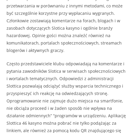
przetwarzania w porównaniu z innymi metodami, co może
być szczególnie korzystne przy wypłacaniu wygranych.
Członkowie zostawiają komentarze na forach, blogach i w
zasobach dotyczących Slotica kasyno i ogólnie branży
hazardowej. Opinie gości można znaleźć również na
komunikatorach, portalach społecznościowych, streamach
blogerów i aktywnych graczy.
Często przedstawiciele klubu odpowiadają na komentarze i
pytania zawodników Slotica w serwisach społecznościowych
i wortalach tematycznych. Odpowiedzi z administracji
Slottica pozwalają odciążyć służby wsparcia technicznego i
przyspieszyć ich reakcję na odwiedzających stronę.
Oprogramowanie nie zajmuje dużo miejsca na smartfonie,
nie obciąża proceed i w żaden sposób nie wpływa na
działanie odmiennych” “programów w urządzeniu. Aplikację
Slottica 46 kasyno można pobrać nie tylko podążając za
linkiem, ale również za pomocą kodu QR znajdującego się