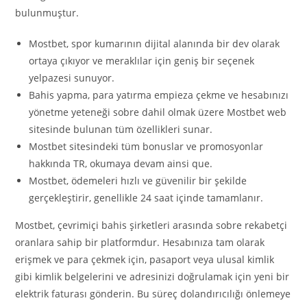
bulunmuştur.
Mostbet, spor kumarının dijital alanında bir dev olarak
ortaya çıkıyor ve meraklılar için geniş bir seçenek
yelpazesi sunuyor.
Bahis yapma, para yatırma empieza çekme ve hesabınızı
yönetme yeteneği sobre dahil olmak üzere Mostbet web
sitesinde bulunan tüm özellikleri sunar.
Mostbet sitesindeki tüm bonuslar ve promosyonlar
hakkında TR, okumaya devam ainsi que.
Mostbet, ödemeleri hızlı ve güvenilir bir şekilde
gerçekleştirir, genellikle 24 saat içinde tamamlanır.
Mostbet, çevrimiçi bahis şirketleri arasında sobre rekabetçi
oranlara sahip bir platformdur. Hesabınıza tam olarak
erişmek ve para çekmek için, pasaport veya ulusal kimlik
gibi kimlik belgelerini ve adresinizi doğrulamak için yeni bir
elektrik faturası gönderin. Bu süreç dolandırıcılığı önlemeye