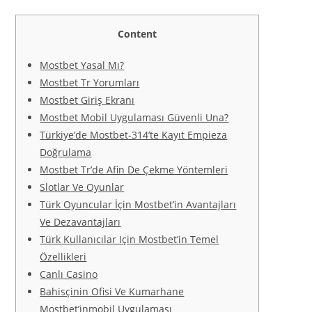
Content
Mostbet Yasal Mı?
Mostbet Tr Yorumları
Mostbet Giriş Ekranı
Mostbet Mobil Uygulaması Güvenli Una?
Türkiye’de Mostbet-314’te Kayıt Empieza
Doğrulama
Mostbet Tr’de Afin De Çekme Yöntemleri
Slotlar Ve Oyunlar
Türk Oyuncular İçin Mostbet’in Avantajları
Ve Dezavantajları
Türk Kullanıcılar Için Mostbet’in Temel
Özellikleri
Canlı Casino
Bahisçinin Ofisi Ve Kumarhane
Mostbet’inmobil Uygulaması