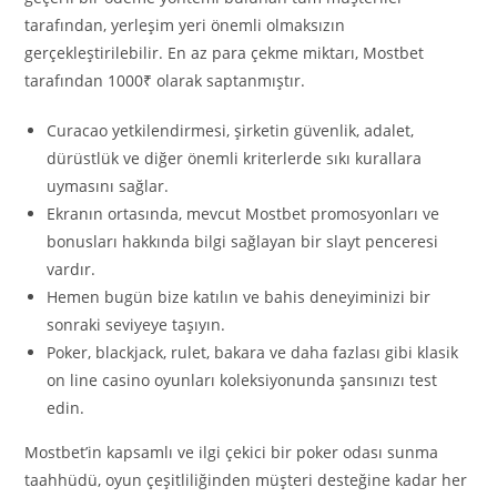
tarafından, yerleşim yeri önemli olmaksızın
gerçekleştirilebilir. En az para çekme miktarı, Mostbet
tarafından 1000₹ olarak saptanmıştır.
Curacao yetkilendirmesi, şirketin güvenlik, adalet,
dürüstlük ve diğer önemli kriterlerde sıkı kurallara
uymasını sağlar.
Ekranın ortasında, mevcut Mostbet promosyonları ve
bonusları hakkında bilgi sağlayan bir slayt penceresi
vardır.
Hemen bugün bize katılın ve bahis deneyiminizi bir
sonraki seviyeye taşıyın.
Poker, blackjack, rulet, bakara ve daha fazlası gibi klasik
on line casino oyunları koleksiyonunda şansınızı test
edin.
Mostbet’in kapsamlı ve ilgi çekici bir poker odası sunma
taahhüdü, oyun çeşitliliğinden müşteri desteğine kadar her