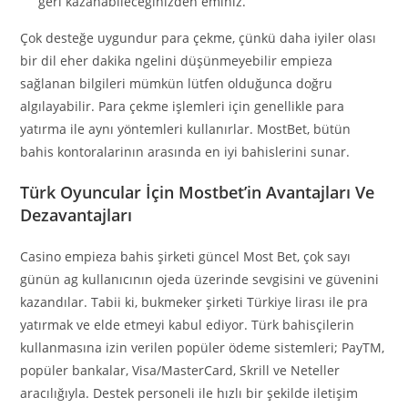
geri kazanabileceğinizden eminiz.
Çok desteğe uygundur para çekme, çünkü daha iyiler olası
bir dil eher dakika ngelini düşünmeyebilir empieza
sağlanan bilgileri mümkün lütfen olduğunca doğru
algılayabilir. Para çekme işlemleri için genellikle para
yatırma ile aynı yöntemleri kullanırlar. MostBet, bütün
bahis kontoralarinın arasında en iyi bahislerini sunar.
Türk Oyuncular İçin Mostbet’in Avantajları Ve
Dezavantajları
Casino empieza bahis şirketi güncel Most Bet, çok sayı
günün ag kullanıcının ojeda üzerinde sevgisini ve güvenini
kazandılar. Tabii ki, bukmeker şirketi Türkiye lirası ile pra
yatırmak ve elde etmeyi kabul ediyor. Türk bahisçilerin
kullanmasına izin verilen popüler ödeme sistemleri; PayTM,
popüler bankalar, Visa/MasterCard, Skrill ve Neteller
aracılığıyla. Destek personeli ile hızlı bir şekilde iletişim