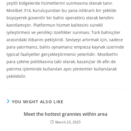
çeşitli bölgelerde hizmetlerini sunmasına olanak tanır.
Mostbet 314, kuruluşundan bu yana istikrarlı bir şekilde
büyüyerek güvenilir bir bahis operatörü olarak kendini
kanıtlamıştır. Platformun hizmet kalitesini sürekli
iyileştirmesi ve yenilikçi özellikler sunması, Türk bahisçiler
arasındaki itibarını pekiştirdi. Seviyeyi artırmak için, sadece
para yatırmanız, bahis oynamanız empieza kaynak üzerinde
typical faaliyetler gerçekleştirmeniz yeterlidir. Mostbet’in
para çekme politikasına tabi olarak, kazançlar ilk afin de
yatırma işleminde kullanılan aynı yöntemler kullanılarak
çekilebilir.
YOU MIGHT ALSO LIKE
Meet the hottest grannies within area
March 23, 2025