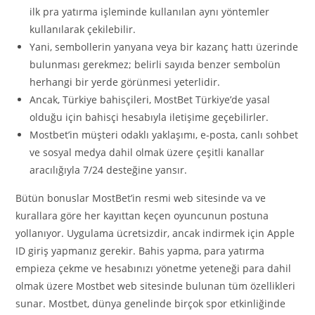
ilk pra yatırma işleminde kullanılan aynı yöntemler
kullanılarak çekilebilir.
Yani, sembollerin yanyana veya bir kazanç hattı üzerinde
bulunması gerekmez; belirli sayıda benzer sembolün
herhangi bir yerde görünmesi yeterlidir.
Ancak, Türkiye bahisçileri, MostBet Türkiye’de yasal
olduğu için bahisçi hesabıyla iletişime geçebilirler.
Mostbet’in müşteri odaklı yaklaşımı, e-posta, canlı sohbet
ve sosyal medya dahil olmak üzere çeşitli kanallar
aracılığıyla 7/24 desteğine yansır.
Bütün bonuslar MostBet’in resmi web sitesinde va ve
kurallara göre her kayıttan keçen oyuncunun postuna
yollanıyor. Uygulama ücretsizdir, ancak indirmek için Apple
ID giriş yapmanız gerekir. Bahis yapma, para yatırma
empieza çekme ve hesabınızı yönetme yeteneği para dahil
olmak üzere Mostbet web sitesinde bulunan tüm özellikleri
sunar. Mostbet, dünya genelinde birçok spor etkinliğinde