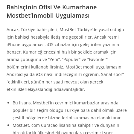
Bahisçinin Ofisi Ve Kumarhane
Mostbet’inmobil Uygulaması
Ancak, Türkiye bahisçileri, MostBet Türkiye’de yasal olduğu
için bahisçi hesabıyla iletişime geçebilirler. Ancak resmi
iPhone uygulaması, iOS cihazlar için geliştirilen yazılıma
benzer. Kumar eğlencesini hızlı bir şekilde aramak için
arama çubuğunu ve “Yeni”, “Popüler” ve “Favoriler”
bölümlerini kullanabilirsiniz. MostBet mobil uygulamasını
Android ya da iOS nasıl indireceğinizi öğrenin. Sanal spor”
“etkinlikleri, günün her saati mevcut olan gerçek
etkinliklerlekıyaslandığındaavantajlıdır.
Bu lisans, Mostbet’in çevrimiçi kumarbazlar arasında
popüler bir seçim olduğu Türkiye para dahil olmak üzere
çeşitli bölgelerde hizmetlerini sunmasına olanak tanır.
MostBet. com Curacao lisansına sahiptir ve dünyanın
birçok farklı ülkesindeki oyunculara çevrimiçi spor