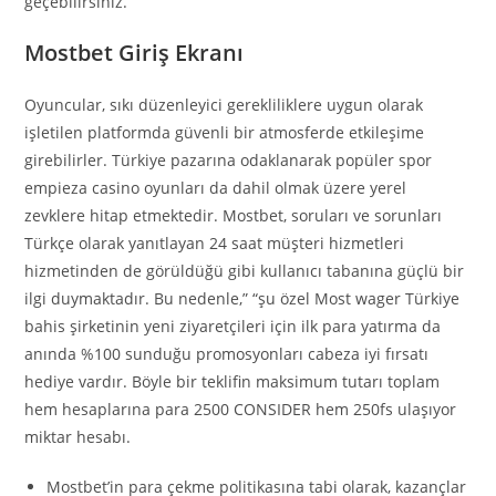
geçebilirsiniz.
Mostbet Giriş Ekranı
Oyuncular, sıkı düzenleyici gerekliliklere uygun olarak
işletilen platformda güvenli bir atmosferde etkileşime
girebilirler. Türkiye pazarına odaklanarak popüler spor
empieza casino oyunları da dahil olmak üzere yerel
zevklere hitap etmektedir. Mostbet, soruları ve sorunları
Türkçe olarak yanıtlayan 24 saat müşteri hizmetleri
hizmetinden de görüldüğü gibi kullanıcı tabanına güçlü bir
ilgi duymaktadır. Bu nedenle,” “şu özel Most wager Türkiye
bahis şirketinin yeni ziyaretçileri için ilk para yatırma da
anında %100 sunduğu promosyonları cabeza iyi fırsatı
hediye vardır. Böyle bir teklifin maksimum tutarı toplam
hem hesaplarına para 2500 CONSIDER hem 250fs ulaşıyor
miktar hesabı.
Mostbet’in para çekme politikasına tabi olarak, kazançlar