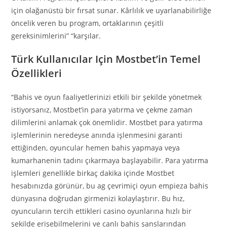
için olağanüstü bir fırsat sunar. Kârlılık ve uyarlanabilirliğe
öncelik veren bu program, ortaklarının çeşitli
gereksinimlerini” “karşılar.
Türk Kullanıcılar Için Mostbet’in Temel
Özellikleri
“Bahis ve oyun faaliyetlerinizi etkili bir şekilde yönetmek
istiyorsanız, Mostbet’in para yatırma ve çekme zaman
dilimlerini anlamak çok önemlidir. Mostbet para yatırma
işlemlerinin neredeyse anında işlenmesini garanti
ettiğinden, oyuncular hemen bahis yapmaya veya
kumarhanenin tadını çıkarmaya başlayabilir. Para yatırma
işlemleri genellikle birkaç dakika içinde Mostbet
hesabınızda görünür, bu ag çevrimiçi oyun empieza bahis
dünyasına doğrudan girmenizi kolaylaştırır. Bu hız,
oyuncuların tercih ettikleri casino oyunlarına hızlı bir
şekilde erişebilmelerini ve canlı bahis şanslarından