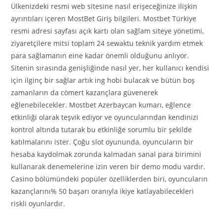
Ülkenizdeki resmi web sitesine nasıl erişeceğinize ilişkin
ayrıntıları içeren MostBet Giriş bilgileri. Mostbet Türkiye
resmi adresi sayfası açık kartı olan sağlam siteye yönetimi,
ziyaretçilere mitsi toplam 24 sewaktu teknik yardım etmek
para sağlamanın eine kadar önemli olduğunu anlıyor.
Sitenin sırasında genişliğinde nasıl yer, her kullanıcı kendisi
için ilginç bir sağlar artık ing hobi bulacak ve bütün boş
zamanların da cömert kazançlara güvenerek
eğlenebilecekler. Mostbet Azerbaycan kumarı, eğlence
etkinliği olarak teşvik ediyor ve oyuncularından kendinizi
kontrol altında tutarak bu etkinliğe sorumlu bir şekilde
katılmalarını ister. Çoğu slot oyununda, oyuncuların bir
hesaba kaydolmak zorunda kalmadan sanal para birimini
kullanarak denemelerine izin veren bir demo modu vardır.
Casino bölümündeki popüler özelliklerden biri, oyuncuların
kazançlarını% 50 başarı oranıyla ikiye katlayabilecekleri
riskli oyunlardır.