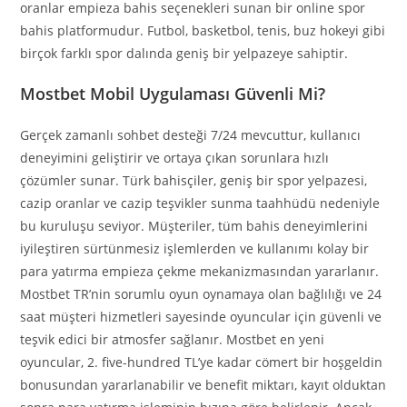
oranlar empieza bahis seçenekleri sunan bir online spor
bahis platformudur. Futbol, basketbol, tenis, buz hokeyi gibi
birçok farklı spor dalında geniş bir yelpazeye sahiptir.
Mostbet Mobil Uygulaması Güvenli Mi?
Gerçek zamanlı sohbet desteği 7/24 mevcuttur, kullanıcı
deneyimini geliştirir ve ortaya çıkan sorunlara hızlı
çözümler sunar. Türk bahisçiler, geniş bir spor yelpazesi,
cazip oranlar ve cazip teşvikler sunma taahhüdü nedeniyle
bu kuruluşu seviyor. Müşteriler, tüm bahis deneyimlerini
iyileştiren sürtünmesiz işlemlerden ve kullanımı kolay bir
para yatırma empieza çekme mekanizmasından yararlanır.
Mostbet TR’nin sorumlu oyun oynamaya olan bağlılığı ve 24
saat müşteri hizmetleri sayesinde oyuncular için güvenli ve
teşvik edici bir atmosfer sağlanır. Mostbet en yeni
oyuncular, 2. five-hundred TL’ye kadar cömert bir hoşgeldin
bonusundan yararlanabilir ve benefit miktarı, kayıt olduktan