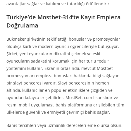
avantajlar sağlar ve katılımı ve tutarlılığı ödüllendirir.
Türkiye’de Mostbet-314’te Kayıt Empieza
Doğrulama
Bukmeker şirkətinin teklif ettiği bonuslar və promosyonlar
oldukça karlı ve modern oyuncu öğrencileriyle buluşuyor.
Şirket, yeni oyuncuların dikkatini çekmek ve eski
oyuncuların sadakatini korumak için her türlü “ödül”
yöntemini kullanır. Ekranın ortasında, mevcut Mostbet
promosyonları empieza bonusları hakkında bilgi sağlayan
bir slayt penceresi vardır. Slayt penceresinin hemen
altında, kullanıcılar en popüler etkinliklere çizgiden ve
oyundan kolayca erişebilirler. MostBet. com lisanslıdır ve
resmi mobil uygulaması, bahis platformuna erişilebilen tüm
ülkelerde güvenli ve emniyetli çevrimiçi bahis sağlar.
Bahis tercihleri veya uzmanlık dereceleri eine olursa olsun,