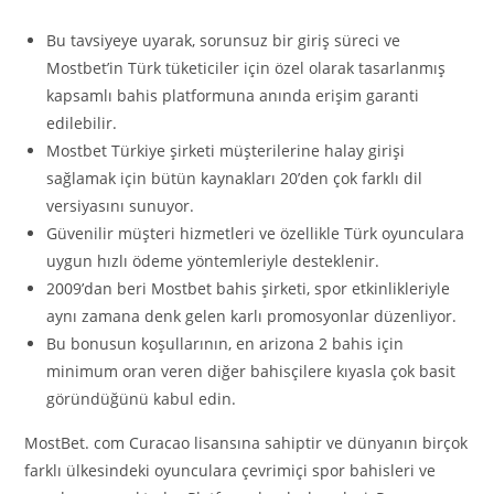
Bu tavsiyeye uyarak, sorunsuz bir giriş süreci ve
Mostbet’in Türk tüketiciler için özel olarak tasarlanmış
kapsamlı bahis platformuna anında erişim garanti
edilebilir.
Mostbet Türkiye şirketi müşterilerine halay girişi
sağlamak için bütün kaynakları 20’den çok farklı dil
versiyasını sunuyor.
Güvenilir müşteri hizmetleri ve özellikle Türk oyunculara
uygun hızlı ödeme yöntemleriyle desteklenir.
2009’dan beri Mostbet bahis şirketi, spor etkinlikleriyle
aynı zamana denk gelen karlı promosyonlar düzenliyor.
Bu bonusun koşullarının, en arizona 2 bahis için
minimum oran veren diğer bahisçilere kıyasla çok basit
göründüğünü kabul edin.
MostBet. com Curacao lisansına sahiptir ve dünyanın birçok
farklı ülkesindeki oyunculara çevrimiçi spor bahisleri ve