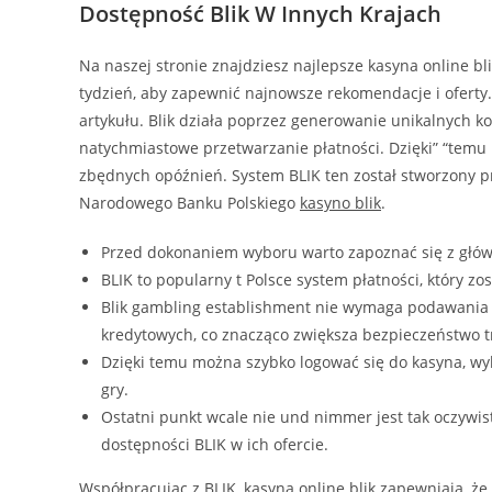
Dostępność Blik W Innych Krajach
Na naszej stronie znajdziesz najlepsze kasyna online bli
tydzień, aby zapewnić najnowsze rekomendacje i oferty.
artykułu. Blik działa poprzez generowanie unikalnych ko
natychmiastowe przetwarzanie płatności. Dzięki” “tem
zbędnych opóźnień. System BLIK ten został stworzony prze
Narodowego Banku Polskiego
kasyno blik
.
Przed dokonaniem wyboru warto zapoznać się z główn
BLIK to popularny t Polsce system płatności, który z
Blik gambling establishment nie wymaga podawania 
kredytowych, co znacząco zwiększa bezpieczeństwo tr
Dzięki temu można szybko logować się do kasyna, wyb
gry.
Ostatni punkt wcale nie und nimmer jest tak oczywi
dostępności BLIK w ich ofercie.
Współpracując z BLIK, kasyna online blik zapewniają, że