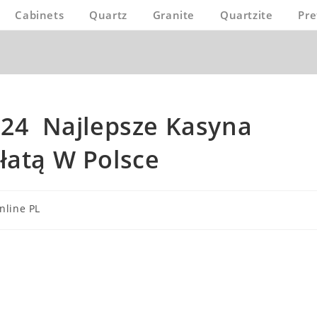
Cabinets
Quartz
Granite
Quartzite
Pre
24 ️ Najlepsze Kasyna
łatą W Polsce
nline PL