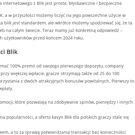
 internetowego z Blik jest proste, błyskawiczne i bezpieczne.
IK, a w przyszłości możemy liczyć na jego powszechne użycie w
a blik jest standardem, ale wkrótce możemy spodziewać się, że ta
eb na całym świecie. Teraz mamy już konkretną odpowiedź –
ich użytkowników przed końcem 2024 roku.
i Blik
zymać 100% premii od swojego pierwszego depozytu, company
przy większej wpłacie, gracze otrzymają także od 25 do 100
zystania z dwóch atrakcyjnych bonusów powitalnych. Pierwszy to
wpłaty.
omocji, które pozwalają na zdobywanie spinów, pieniędzy i innych
na popularności, a oferta kasyn Blik dla polskich graczy stale się
em, a to za sprawą potwierdzania transakcji bez konieczności