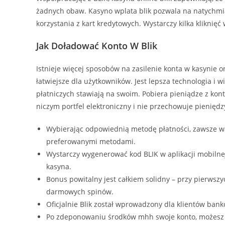
żadnych obaw. Kasyno wplata blik pozwala na natychmia
korzystania z kart kredytowych. Wystarczy kilka kliknięć
Jаk Dоłаdоwаć Kоntо W Blik
Istnieje więcej sposobów na zasilenie konta w kasynie on
łatwiejsze dla użytkowników. Jest lepsza technologia i 
płatniczych stawiają na swoim. Pobiera pieniądze z kon
niczym portfel elektroniczny i nie przechowuje pieniędz
Wybierając odpowiednią metodę płatności, zawsze wa
preferowanymi metodami.
Wystarczy wygenerować kod BLIK w aplikacji mobilne
kasyna.
Bonus powitalny jest całkiem solidny – przy pierwsz
darmowych spinów.
Oficjalnie Blik został wprowadzony dla klientów bank
Po zdeponowaniu środków mhh swoje konto, możesz n