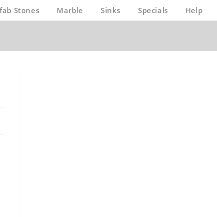
fab Stones
Marble
Sinks
Specials
Help