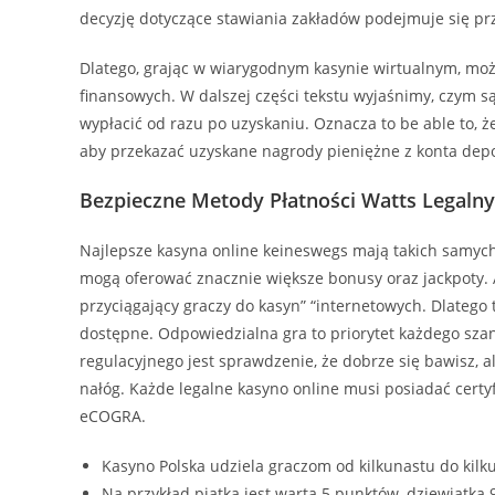
decyzję dotyczące stawiania zakładów podejmuje się pr
Dlatego, grając w wiarygodnym kasynie wirtualnym, m
finansowych. W dalszej części tekstu wyjaśnimy, czym 
wypłacić od razu po uzyskaniu. Oznacza to be able to,
aby przekazać uzyskane nagrody pieniężne z konta dep
Bezpieczne Metody Płatności Watts Legaln
Najlepsze kasyna online keineswegs mają takich samych
mogą oferować znacznie większe bonusy oraz jackpoty.
przyciągający graczy do kasyn” “internetowych. Dlatego 
dostępne. Odpowiedzialna gra to priorytet każdego sza
regulacyjnego jest sprawdzenie, że dobrze się bawisz, ale
nałóg. Każde legalne kasyno online musi posiadać certyf
eCOGRA.
Kasyno Polska udziela graczom od kilkunastu do kilk
Na przykład piątka jest warta 5 punktów, dziewiątka 9 