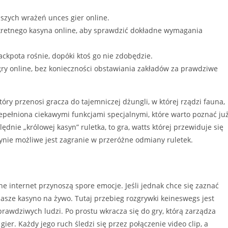
szych wrażeń unces gier online.
retnego kasyna online, aby sprawdzić dokładne wymagania
ackpota rośnie, dopóki ktoś go nie zdobędzie.
ry online, bez konieczności obstawiania zakładów za prawdziwe
óry przenosi gracza do tajemniczej dżungli, w której rządzi fauna,
zepełniona ciekawymi funkcjami specjalnymi, które warto poznać ju
dnie „królowej kasyn” ruletka, to gra, watts której przewiduje się
ynie możliwe jest zagranie w przeróżne odmiany ruletek.
e internet przynoszą spore emocje. Jeśli jednak chce się zaznać
nasze kasyno na żywo. Tutaj przebieg rozgrywki keineswegs jest
awdziwych ludzi. Po prostu wkracza się do gry, którą zarządza
er. Każdy jego ruch śledzi się przez połączenie video clip, a