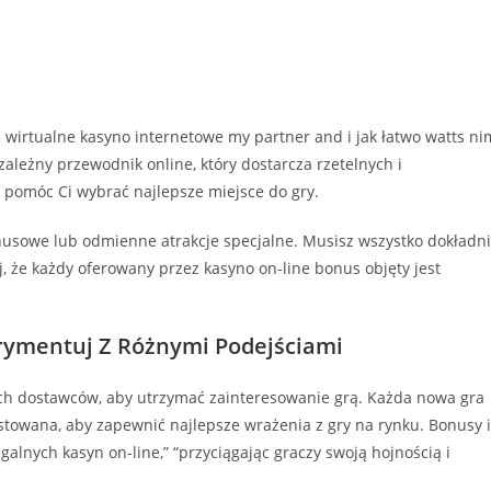
e wirtualne kasyno internetowe my partner and i jak łatwo watts ni
zależny przewodnik online, który dostarcza rzetelnych i
 pomóc Ci wybrać najlepsze miejsce do gry.
onusowe lub odmienne atrakcje specjalne. Musisz wszystko dokładn
, że każdy oferowany przez kasyno on-line bonus objęty jest
rymentuj Z Różnymi Podejściami
ych dostawców, aby utrzymać zainteresowanie grą. Każda nowa gra
stowana, aby zapewnić najlepsze wrażenia z gry na rynku. Bonusy i
alnych kasyn on-line,” “przyciągając graczy swoją hojnością i