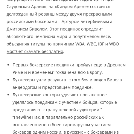
Саудовская Аравия, на «Киндом Арене» состоится
долгожданный реванш между двумя прекрасными
российскими боксёрами – Артуром Бетербиевым а
Дмитрием Биволом. Этот поединок определит
абсолютного чемпиона мира и полутяжёлом весе,
объединяя титулы по причинам WBA, WBC, IBF и WBO
мостбет скачать бесплатно
.
Первых боксерские поединки пройдут еще в Древнем
Риме и и временем” “охвачена всю Европу.
Букмекеры учли результат этого боя и видел Бивола
андердогом и предстоящем поединке.
Букмекерские конторы уделяют повышенное
уделялось поединкам с участием бойцов, которые
представляют страну целевой аудитории.”
“[newline]Так, в параллельно российских БК
выставлено много боев киромарусом участием
боксеров одним России, в русских – с боксерами из