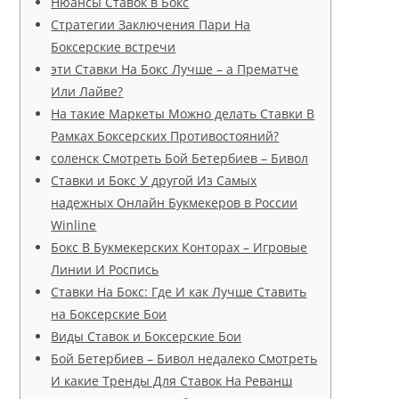
Нюансы Ставок в Бокс
Стратегии Заключения Пари На
Боксерские встречи
эти Ставки На Бокс Лучше – а Прематче
Или Лайве?
На такие Маркеты Можно делать Ставки В
Рамках Боксерских Противостояний?
соленск Смотреть Бой Бетербиев – Бивол
Ставки и Бокс У другой Из Самых
надежных Онлайн Букмекеров в России
Winline
Бокс В Букмекерских Конторах – Игровые
Линии И Роспись
Ставки На Бокс: Где И как Лучше Ставить
на Боксерские Бои
Виды Ставок и Боксерские Бои
Бой Бетербиев – Бивол недалеко Смотреть
И какие Тренды Для Ставок На Реванш