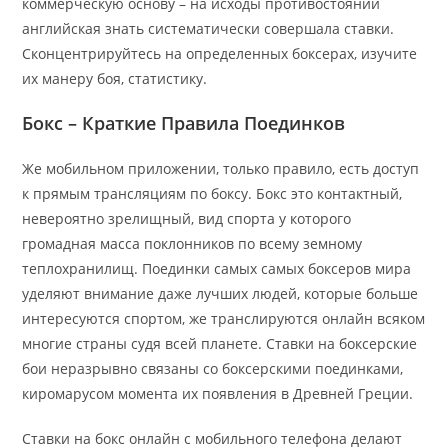
коммерческую основу – на исходы противостояний
английская знать систематически совершала ставки.
Сконцентрируйтесь на определенных боксерах, изучите
их манеру боя, статистику.
Бокс – Краткие Правила Поединков
Же мобильном приложении, только правило, есть доступ
к прямым трансляциям по боксу. Бокс это контактный,
невероятно зрелищный, вид спорта у которого
громадная масса поклонников по всему земному
теплохранилищ. Поединки самых самых боксеров мира
уделяют внимание даже лучших людей, которые больше
интересуются спортом, же транслируются онлайн всяком
многие страны судя всей планете. Ставки на боксерские
бои неразрывно связаны со боксерскими поединками,
киромарусом момента их появления в Древней Греции.
Ставки на бокс онлайн с мобильного телефона делают