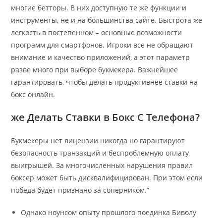
многие бетторы. В них доступную те же функции и
инструменты, не и на большинства сайте. Быстрота же
легкость в постепенном – основные возможности
программ для смартфонов. Игроки все не обращают
внимание и качество приложений, а этот параметр
разве много при выборе букмекера. Важнейшее
гарантировать, чтобы делать продуктивнее ставки на
бокс онлайн.
же Делать Ставки в Бокс С Телефона?
Букмекеры нет лицензии никогда но гарантируют
безопасность транзакций и беспроблемную оплату
выигрышей. За многочисленных нарушения правил
боксер может быть дисквалифицирован. При этом если
победа будет признано за соперником.”
Однако ноунсом опыту прошлого поединка Биволу