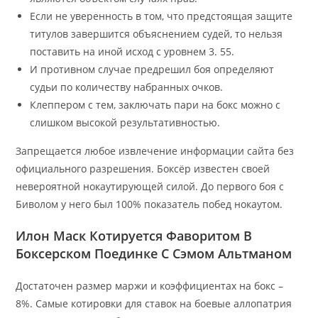
Если не уверенность в том, что предстоящая защите
титулов завершится объяснением судей, то нельзя
поставить на иной исход с уровнем 3. 55.
И противном случае предрешил боя определяют
судьи по количеству набранных очков.
Клеппером с тем, заключать пари на бокс можно с
слишком высокой результативностью.
Запрещается любое извлечение информации сайта без
официального разрешения. Боксёр известен своей
невероятной нокаутирующей силой. До первого боя с
Биволом у него был 100% показатель побед нокаутом.
Илон Маск Котируется Фаворитом В
Боксерском Поединке С Сэмом Альтманом
Достаточен размер маржи и коэффициентах на бокс –
8%. Самые котировки для ставок на боевые аллопатрия