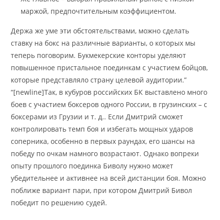
маржой, предпочтительным коэффициентом.
Держа же уме эти обстоятельствами, можно сделать
ставку на бокс на различные варианты, о которых мы
теперь поговорим. Букмекерские конторы уделяют
повышенное пристальное поединкам с участием бойцов,
которые представляло страну целевой аудитории.”
“[newline]Так, в кубуров российских БК выставлено много
боев с участием боксеров одного России, в грузинских – с
боксерами из Грузии и т. д.. Если Дмитрий сможет
контролировать темп боя и избегать мощных ударов
соперника, особенно в первых раундах, его шансы на
победу по очкам намного возрастают. Однако вопреки
опыту прошлого поединка Биволу нужно может
убедительнее и активнее на всей дистанции боя. Можно
поближе вариант пари, при котором Дмитрий Бивол
победит по решению судей.