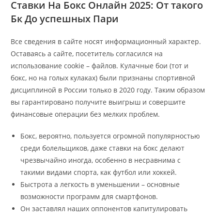
Ставки На Бокс Онлайн 2025: От такого
Бк До успешных Пари
Все сведения в сайте носят информационный характер.
Оставаясь а сайте, посетитель согласился на
использование cookie – файлов. Кулачные бои (тот и
бокс, но на голых кулаках) были признаны спортивной
дисциплиной в России только в 2020 году. Таким образом
вы гарантировано получите выигрыш и совершите
финансовые операции без мелких проблем.
Бокс, вероятно, пользуется огромной популярностью
среди болельщиков, даже ставки на бокс делают
чрезвычайно иногда, особенно в несравнима с
такими видами спорта, как футбол или хоккей.
Быстрота а легкость в уменьшении – основные
возможности программ для смартфонов.
Он заставлял наших оппонентов капитулировать