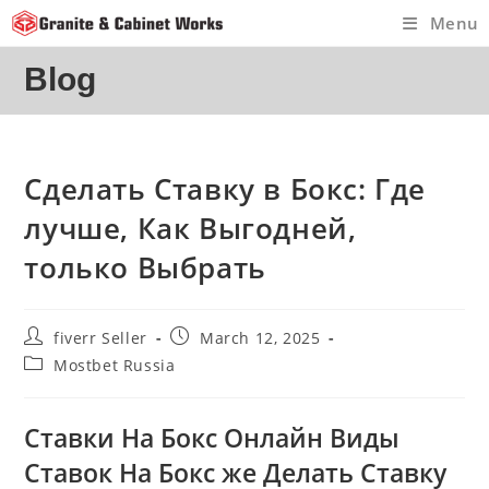
Skip
Menu
to
content
Blog
Сделать Ставку в Бокс: Где
лучше, Как Выгодней,
только Выбрать
Post
Post
fiverr Seller
March 12, 2025
author:
published:
Post
Mostbet Russia
category:
Ставки На Бокс Онлайн Виды
Ставок На Бокс же Делать Ставку