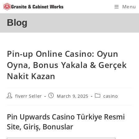
Skip
Menu
to
content
Blog
Pin-up Online Casino: Oyun
Oyna, Bonus Yakala & Gerçek
Nakit Kazan
Post
Post
Post
fiverr Seller
March 9, 2025
casino
author:
published:
category:
Pin Upwards Casino Türkiye Resmi
Site, Giriş, Bonuslar