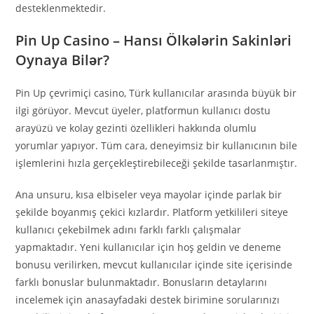
desteklenmektedir.
Pin Up Casino – Hansı Ölkələrin Sakinləri
Oynaya Bilər?
Pin Up çevrimiçi casino, Türk kullanıcılar arasında büyük bir
ilgi görüyor. Mevcut üyeler, platformun kullanıcı dostu
arayüzü ve kolay gezinti özellikleri hakkında olumlu
yorumlar yapıyor. Tüm cara, deneyimsiz bir kullanıcının bile
işlemlerini hızla gerçekleştirebileceği şekilde tasarlanmıştır.
Ana unsuru, kısa elbiseler veya mayolar içinde parlak bir
şekilde boyanmış çekici kızlardır. Platform yetkilileri siteye
kullanıcı çekebilmek adını farklı farklı çalışmalar
yapmaktadır. Yeni kullanıcılar için hoş geldin ve deneme
bonusu verilirken, mevcut kullanıcılar içinde site içerisinde
farklı bonuslar bulunmaktadır. Bonusların detaylarını
incelemek için anasayfadaki destek birimine sorularınızı