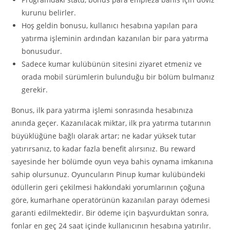
kurunu belirler.
Hoş geldin bonusu, kullanıcı hesabına yapılan para
yatırma işleminin ardından kazanılan bir para yatırma
bonusudur.
Sadece kumar kulübünün sitesini ziyaret etmeniz ve
orada mobil sürümlerin bulunduğu bir bölüm bulmanız
gerekir.
Bonus, ilk para yatırma işlemi sonrasında hesabınıza
anında geçer. Kazanılacak miktar, ilk pra yatırma tutarının
büyüklüğüne bağlı olarak artar; ne kadar yüksek tutar
yatırırsanız, to kadar fazla benefit alırsınız. Bu reward
sayesinde her bölümde oyun veya bahis oynama imkanına
sahip olursunuz. Oyuncuların Pinup kumar kulübündeki
ödüllerin geri çekilmesi hakkındaki yorumlarının çoğuna
göre, kumarhane operatörünün kazanılan parayı ödemesi
garanti edilmektedir. Bir ödeme için başvurduktan sonra,
fonlar en geç 24 saat içinde kullanıcının hesabına yatırılır.