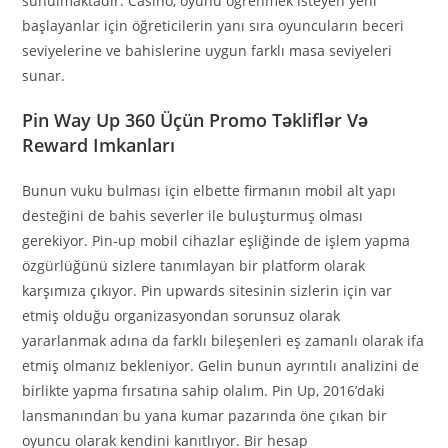
sunulmaktadır. Casino, oyunu öğrenmek isteyen yeni
başlayanlar için öğreticilerin yanı sıra oyuncuların beceri
seviyelerine ve bahislerine uygun farklı masa seviyeleri
sunar.
Pin Way Up 360 Üçün Promo Təkliflər Və
Reward Imkanları
Bunun vuku bulması için elbette firmanın mobil alt yapı
desteğini de bahis severler ile buluşturmuş olması
gerekiyor. Pin-up mobil cihazlar eşliğinde de işlem yapma
özgürlüğünü sizlere tanımlayan bir platform olarak
karşımıza çıkıyor. Pin upwards sitesinin sizlerin için var
etmiş olduğu organizasyondan sorunsuz olarak
yararlanmak adına da farklı bileşenleri eş zamanlı olarak ifa
etmiş olmanız bekleniyor. Gelin bunun ayrıntılı analizini de
birlikte yapma fırsatına sahip olalım. Pin Up, 2016’daki
lansmanından bu yana kumar pazarında öne çıkan bir
oyuncu olarak kendini kanıtlıyor. Bir hesap