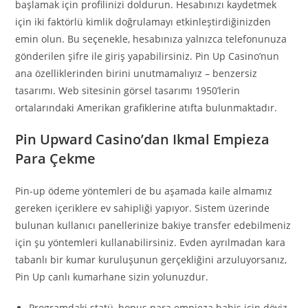
başlamak için profilinizi doldurun. Hesabınızı kaydetmek
için iki faktörlü kimlik doğrulamayı etkinleştirdiğinizden
emin olun. Bu seçenekle, hesabınıza yalnızca telefonunuza
gönderilen şifre ile giriş yapabilirsiniz. Pin Up Casino’nun
ana özelliklerinden birini unutmamalıyız – benzersiz
tasarımı. Web sitesinin görsel tasarımı 1950’lerin
ortalarındaki Amerikan grafiklerine atıfta bulunmaktadır.
Pin Upward Casino’dan Ikmal Empieza
Para Çekme
Pin-up ödeme yöntemleri de bu aşamada kaile almamız
gereken içeriklere ev sahipliği yapıyor. Sistem üzerinde
bulunan kullanıcı panellerinize bakiye transfer edebilmeniz
için şu yöntemleri kullanabilirsiniz. Evden ayrılmadan kara
tabanlı bir kumar kuruluşunun gerçekliğini arzuluyorsanız,
Pin Up canlı kumarhane sizin yolunuzdur.
Programdaki statü, bonus para empieza bahis için döviz