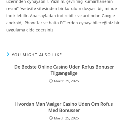
üzerinden oynayabilir. Yazılım, çevrimiçi kumarhanenin
resmi” “website sitesinden bir kurulum dosyası biçiminde
indirilebilir. Ana sayfadan indirebilir ve ardından Google
android, iPhone’lar ve hatta PC’lerden oynayabileceğiniz bir
uygulama elde edersiniz.
YOU MIGHT ALSO LIKE
De Bedste Online Casino Uden Rofus Bonuser
Tilgængelige
March 25, 2025
Hvordan Man Vælger Casino Uden Om Rofus
Med Bonusser
March 25, 2025