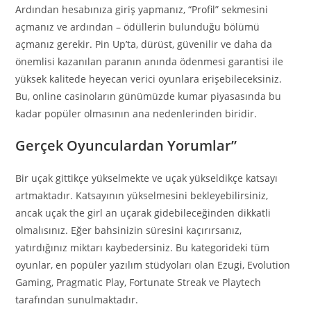
Ardından hesabınıza giriş yapmanız, “Profil” sekmesini
açmanız ve ardından – ödüllerin bulunduğu bölümü
açmanız gerekir. Pin Up’ta, dürüst, güvenilir ve daha da
önemlisi kazanılan paranın anında ödenmesi garantisi ile
yüksek kalitede heyecan verici oyunlara erişebileceksiniz.
Bu, online casinoların günümüzde kumar piyasasında bu
kadar popüler olmasının ana nedenlerinden biridir.
Gerçek Oyunculardan Yorumlar”
Bir uçak gittikçe yükselmekte ve uçak yükseldikçe katsayı
artmaktadır. Katsayının yükselmesini bekleyebilirsiniz,
ancak uçak the girl an uçarak gidebileceğinden dikkatli
olmalısınız. Eğer bahsinizin süresini kaçırırsanız,
yatırdığınız miktarı kaybedersiniz. Bu kategorideki tüm
oyunlar, en popüler yazılım stüdyoları olan Ezugi, Evolution
Gaming, Pragmatic Play, Fortunate Streak ve Playtech
tarafından sunulmaktadır.