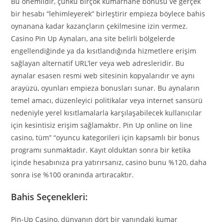
Bu önemlidir, çünkü birçok kumarhane bonusu ve gerçek
bir hesabı “lehimleyerek” birleştirir empieza böylece bahis
oynanana kadar kazançların çekilmesine izin vermez.
Casino Pin Up Aynaları, ana site belirli bölgelerde
engellendiğinde ya da kısıtlandığında hizmetlere erişim
sağlayan alternatif URL’ler veya web adresleridir. Bu
aynalar esasen resmi web sitesinin kopyalarıdır ve aynı
arayüzü, oyunları empieza bonusları sunar. Bu aynaların
temel amacı, düzenleyici politikalar veya internet sansürü
nedeniyle yerel kısıtlamalarla karşılaşabilecek kullanıcılar
için kesintisiz erişim sağlamaktır. Pin Up online on line
casino, tüm” “oyuncu kategorileri için kapsamlı bir bonus
programı sunmaktadır. Kayıt olduktan sonra bir ketika
içinde hesabınıza pra yatırırsanız, casino bunu %120, daha
sonra ise %100 oranında artıracaktır.
Bahis Seçenekleri:
Pin-Up Casino, dünyanın dört bir yanındaki kumar