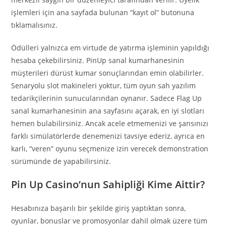
işlemleri için ana sayfada bulunan “kayıt ol” butonuna
tıklamalısınız.
Ödülleri yalnızca em virtude de yatırma işleminin yapıldığı
hesaba çekebilirsiniz. PinUp sanal kumarhanesinin
müşterileri dürüst kumar sonuçlarından emin olabilirler.
Senaryolu slot makineleri yoktur, tüm oyun sah yazılım
tedarikçilerinin sunucularından oynanır. Sadece Flag Up
sanal kumarhanesinin ana sayfasını açarak, en iyi slotları
hemen bulabilirsiniz. Ancak acele etmemenizi ve şansınızı
farklı simülatörlerde denemenizi tavsiye ederiz, ayrıca en
karlı, “veren” oyunu seçmenize izin verecek demonstration
sürümünde de yapabilirsiniz.
Pin Up Casino’nun Sahipliği Kime Aittir?
Hesabınıza başarılı bir şekilde giriş yaptıktan sonra,
oyunlar, bonuslar ve promosyonlar dahil olmak üzere tüm