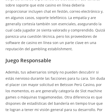
sobre soporte que este casino en línea debería
proporcionar incluyen chat en festón, correo electrónico y,
en algunos casos, soporte telefónico. La empatía y are
generally cortesía también son esenciales, asegurando la
cual cada jugador ze sienta valorado y comprendido. Quizá
parezca una cuestión técnica, pero los proveedores de
software de casino en línea son un parte clave en una
reputación del gambling establishment.
Juego Responsable
Además, tus adversarios simply no pueden descubrir si
estás nervioso durante las facciones para tu cara. Sin duda
el placer con mayor solicitud en Betsson Perú Casino, por
los momentos, es are generally categoría de Slot machine
games o máquinas tragamonedas. Otra diferencia es que
dispones de estadísticas del bandería en tiempo true que
te logran a tener mi visión general para su desarrollo. Por