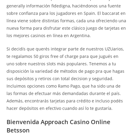
generally información fidedigna, haciéndonos una fuente
sobre confianza para los jugadores en Spain. El baccarat en
línea viene sobre distintas formas, cada una ofreciendo una
nueva forma para disfrutar este clásico juego de tarjetas en
los mejores casinos en línea en Argentina.
Si decidís que querés integrar parte de nuestros UZUarios,
te regalamos 50 giros free of charge para que jugués en
uno sobre nuestros slots más populares. Tenemos a tu
disposición la variedad de métodos de pago pra que hagas
sus depósitos y retiros con total decision y seguridad.
Incluimos opciones como Ramo Pago, que ha sido una de
las formas de efectuar más demandadas durante el país.
Además, encontrarás tarjetas para crédito e incluso podés
hacer depósitos en efectivo cuando así lo te gustaría.
Bienvenida Approach Casino Online
Betsson