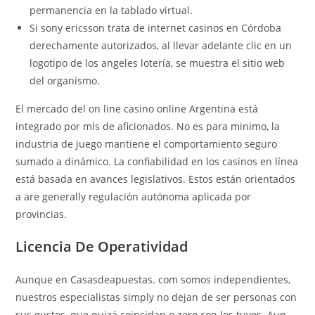
permanencia en la tablado virtual.
Si sony ericsson trata de internet casinos en Córdoba
derechamente autorizados, al llevar adelante clic en un
logotipo de los angeles lotería, se muestra el sitio web
del organismo.
El mercado del on line casino online Argentina está
integrado por mls de aficionados. No es para minimo, la
industria de juego mantiene el comportamiento seguro
sumado a dinámico. La confiabilidad en los casinos en línea
está basada en avances legislativos. Estos están orientados
a are generally regulación autónoma aplicada por
provincias.
Licencia De Operatividad
Aunque en Casasdeapuestas. com somos independientes,
nuestros especialistas simply no dejan de ser personas con
sus gustos, que quizá coincidan o zero con los tuyos. Aun