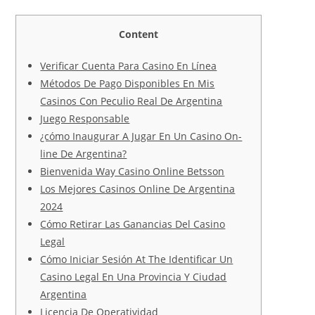
Content
Verificar Cuenta Para Casino En Línea
Métodos De Pago Disponibles En Mis
Casinos Con Peculio Real De Argentina
Juego Responsable
¿cómo Inaugurar A Jugar En Un Casino On-
line De Argentina?
Bienvenida Way Casino Online Betsson
Los Mejores Casinos Online De Argentina
2024
Cómo Retirar Las Ganancias Del Casino
Legal
Cómo Iniciar Sesión At The Identificar Un
Casino Legal En Una Provincia Y Ciudad
Argentina
Licencia De Operatividad