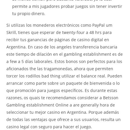
permite a mis jugadores probar juegos sin tener invertir
tu propio dinero.
Si utilizas los monederos electrónicos como PayPal um
Skrill, tienes que esperar de twenty-four a 48 hrs para
recibir tus ganancias de páginas de casino digital en
Argentina. En caso de los angeles transferencia bancaria
este tiempo de dilación en el gambling establishment es de
a few a 5 días laborales. Estos bonos son perfectos para los
aficionados the las tragamonedas, ahora que permiten
torcer los rodillos bad thing utilizar el balance real. Pueden
arrancar como parte sobre un paquete de bienvenida o lo
que promoción para juegos específicos. Es durante estas
razones, os quais te recomendamos considerar a Betsson
Gambling establishment Online a are generally hora de
seleccionar tu mejor casino en Argentina. Porque además
de todas las ventajas que ofrece a sus usuarios, resulta un
casino legal con seguro para hacer el juego.