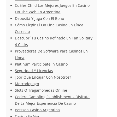
Cuáles Child Los Mejores Juegos En Casino
On The Web En Argentina
Depositá Y Jugá Con El Bono
Cómo Elegir El On Line Casino En Línea
Correcto
Descubrí Tu Casino Refinado En Tan Solitary
4 Clicks
Proveedores De Software Para Casinos En
Línea
Platinum Participate In Casino
Seguridad Y Licencias
¿por Qué Encajar Con Nosotros?
Mercadopago
Slots O Tragamonedas Online
Codere Gambling Establishment – Disfruta
De La Mejor Experiencia De Casino
Betsson Casino Argentina
Casino En Vivo