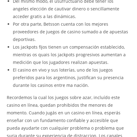
Del mismo modo, el usufructuario debe tener los
angeles elección de cautivar dinero o sencillamente
acceder gratis a las dinámicas.
Por otra parte, Betsson cuenta con los mejores
proveedores de juegos de casino sumado a de apuestas
deportivas.
Los jackpots fijos tienen un compensación establecido,
mientras os quais los jackpots progresivos aumentan a
medición que los jugadores realizan apuestas.
El casino en vivo y sus loterías, uno de los juegos
preferidos para los argentinos, justifican su presencia
durante los casinos entre ma nación.
Recordemos la cual los juegos sobre azar, incluído este
casino en línea, quedan prohibidos the menores de
momento. Cuando jugás en un casino en línea, esperás
enseñar con un fundamento confiable y accesible que
pueda ayudarte con cualquier problema o problema que
surja durante su experiencia de distraccion. Los canales