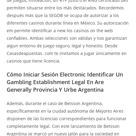
de juegos, innovación, un RTP justo o el RNG certificado des
permiten situarse entre los más destacados. Recordemos
después más que la SEGOB se ocupa de autorizar a los
diferentes casinos durante línea en México. Su autorización
em permite identificar a new los casinos on the web
confiables. Ambas selecciones son válidas y nos garantizan
algun entorno de juego seguro, legal y honesto. Desde
Casasdeapuestas. com te invitamos a jugar únicamente en
casinos que tiene licencia.
Cómo Iniciar Sesión Electronic Identificar Un
Gambling Establishment Legal En Are
Generally Provincia Y Urbe Argentina
Además, durante el caso de Betsson Argentina,
específicamente en la ciudad autónoma de Mejores Aires
disponen de las licencias correspondientes para funcionar
completamente legal. Con este lanzamiento de Betsson
Argentina se marcó un nuevo jalón para la sociedad en