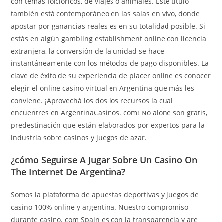
con temas folclóricos, de viajes o animales. Este título
también está contemporáneo en las salas en vivo, donde
apostar por ganancias reales es en su totalidad posible. Si
estás en algún gambling establishment online con licencia
extranjera, la conversión de la unidad se hace
instantáneamente con los métodos de pago disponibles. La
clave de éxito de su experiencia de placer online es conocer
elegir el online casino virtual en Argentina que más les
conviene. ¡Aprovechá los dos los recursos la cual
encuentres en ArgentinaCasinos. com! No alone son gratis,
predestinación que están elaborados por expertos para la
industria sobre casinos y juegos de azar.
¿cómo Seguirse A Jugar Sobre Un Casino On
The Internet De Argentina?
Somos la plataforma de apuestas deportivas y juegos de
casino 100% online y argentina. Nuestro compromiso
durante casino. com Spain es con la transparencia y are