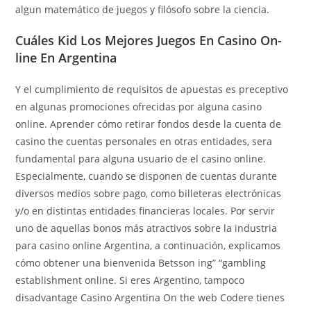
algun matemático de juegos y filósofo sobre la ciencia.
Cuáles Kid Los Mejores Juegos En Casino On-
line En Argentina
Y el cumplimiento de requisitos de apuestas es preceptivo
en algunas promociones ofrecidas por alguna casino
online. Aprender cómo retirar fondos desde la cuenta de
casino the cuentas personales en otras entidades, sera
fundamental para alguna usuario de el casino online.
Especialmente, cuando se disponen de cuentas durante
diversos medios sobre pago, como billeteras electrónicas
y/o en distintas entidades financieras locales. Por servir
uno de aquellas bonos más atractivos sobre la industria
para casino online Argentina, a continuación, explicamos
cómo obtener una bienvenida Betsson ing” “gambling
establishment online. Si eres Argentino, tampoco
disadvantage Casino Argentina On the web Codere tienes