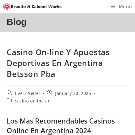
Skip
Menu
to
content
Blog
Casino On-line Y Apuestas
Deportivas En Argentina
Betsson Pba
Post
Post
fiverr Seller
January 20, 2025
author:
published:
Post
casino online ar
category:
Los Mas Recomendables Casinos
Online En Argentina 2024