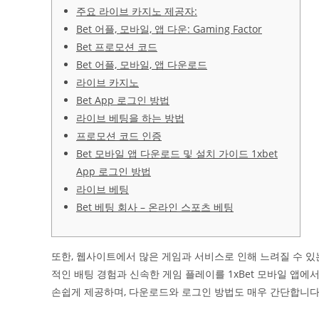
주요 라이브 카지노 제공자:
Bet 어플, 모바일, 앱 다운: Gaming Factor
Bet 프로모션 코드
Bet 어플, 모바일, 앱 다운로드
라이브 카지노
Bet App 로그인 방법
라이브 베팅을 하는 방법
프로모션 코드 인증
Bet 모바일 앱 다운로드 및 설치 가이드 1xbet
App 로그인 방법
라이브 베팅
Bet 베팅 회사 – 온라인 스포츠 베팅
또한, 웹사이트에서 많은 게임과 서비스로 인해 느려질 수 있
적인 배팅 경험과 신속한 게임 플레이를 1xBet 모바일 앱에
손쉽게 제공하며, 다운로드와 로그인 방법도 매우 간단합니다