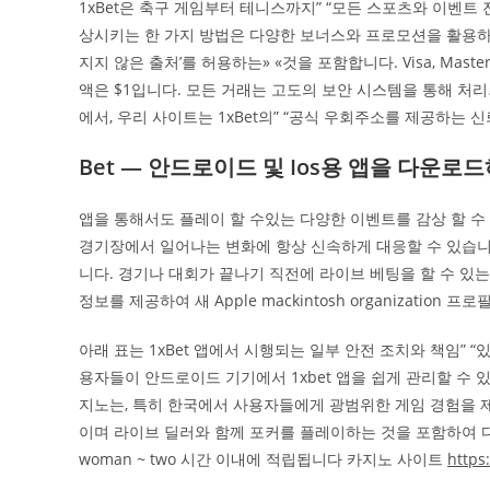
1xBet은 축구 게임부터 테니스까지” “모든 스포츠와 이벤트 전
상시키는 한 가지 방법은 다양한 보너스와 프로모션을 활용하는
지지 않은 출처’를 허용하는» «것을 포함합니다. Visa, Master
액은 $1입니다. 모든 거래는 고도의 보안 시스템을 통해 처리
에서, 우리 사이트는 1xBet의” “공식 우회주소를 제공하는 
Bet — 안드로이드 및 Ios용 앱을 다운로
앱을 통해서도 플레이 할 수있는 다양한 이벤트를 감상 할 수
경기장에서 일어나는 변화에 항상 신속하게 대응할 수 있습니다
니다. 경기나 대회가 끝나기 직전에 라이브 베팅을 할 수 있는
정보를 제공하여 새 Apple mackintosh organization
아래 표는 1xBet 앱에서 시행되는 일부 안전 조치와 책임” “있는
용자들이 안드로이드 기기에서 1xbet 앱을 쉽게 관리할 수 
지노는, 특히 한국에서 사용자들에게 광범위한 게임 경험을 제
이며 라이브 딜러와 함께 포커를 플레이하는 것을 포함하여 다양
woman ~ two 시간 이내에 적립됩니다 카지노 사이트
https