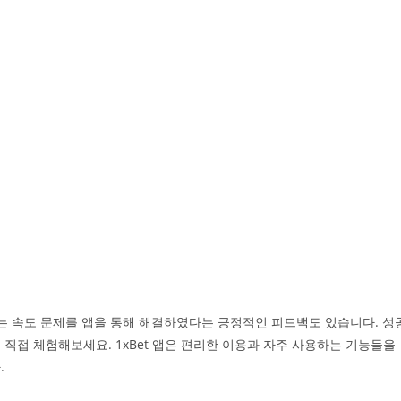
는 속도 문제를 앱을 통해 해결하였다는 긍정적인 피드백도 있습니다. 성
서 직접 체험해보세요. 1xBet 앱은 편리한 이용과 자주 사용하는 기능들을
.