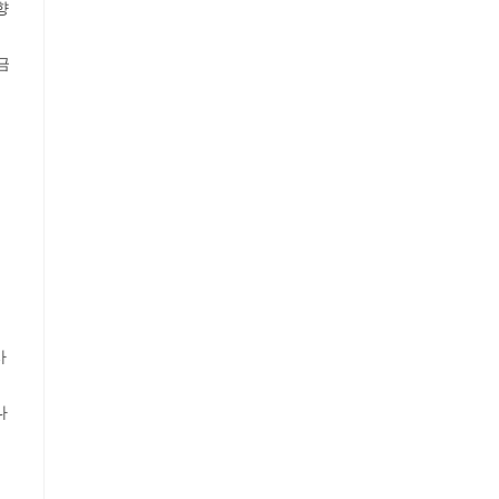
향
려
금
사
나