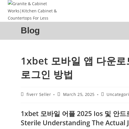
Skip
to
content
Blog
1xbet 모바일 앱 다운로드
로그인 방법
Post
Post
Post
fiverr Seller
March 25, 2025
Uncategor
author:
published:
category:
1xbet 모바일 어플 2025 Ios 및 안
Sterile Understanding The Actual 